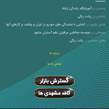
محسن
در
آموزشگاه رانندگی ارشاد
ناشناس
در
پالت رنگی
شادی علیپور
در
آشنایی با نمایندگی های خودرو در ایران و وظایف و کارهای آنها
مصطفی
در
موسسه حفاظتی مراقبتی نظم گستران مشهد
هادی محمدی
در
پالت رنگی
درباره ما
تماس با ما