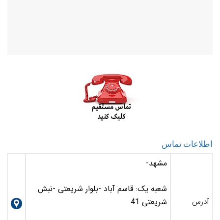
اطلاعات تماس
مشهد-
شعبه یک: قاسم آباد -بلوار شریعتی -نبش
آدرس
شریعتی 41