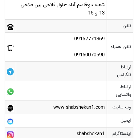
شعبه دو:قاسم آباد -بلوار فلاحی بین فلاحی
13 و 15
تلفن
09157771369
تلفن همراه
09150070590
ارتباط
تلگرامی
ارتباط
واتساپی
وب سایت
www.shabshekan1.com
ایمیل
اینستاگرام
shabshekan1