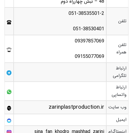
48 – نبش چهارراه دوم
051-38535501-2
تلفن
051-38530401
09397857069
تلفن
همراه
09155077069
ارتباط
تلگرامی
ارتباط
واتساپی
zarinplastproduction.ir
وب سایت
ایمیل
اینستاگرام
sina_fan_khodro_mashhad_zarini