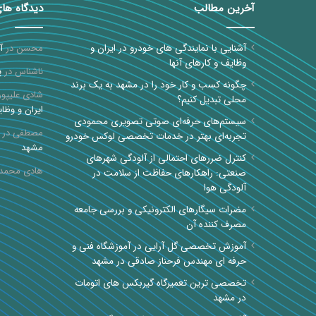
آخرین مطالب
دیدگاه ها
آشنایی با نمایندگی های خودرو در ایران و
محسن
در
آ
وظایف و کارهای آنها
ناشناس
در
پ
چگونه کسب و کار خود را در مشهد به یک برند
شادی علیپور
محلی تبدیل کنیم؟
ایران و وظای
سیستم‌های حرفه‌ای صوتی تصویری محمودی
مصطفی
در
تجربه‌ای بهتر در خدمات تخصصی لوکس خودرو
مشهد
کنترل ضررهای احتمالی از آلودگی شهرهای
هادی محمد
صنعتی: راهکارهای حفاظت از سلامت در
آلودگی هوا
مضرات سیگارهای الکترونیکی و بررسی جامعه
مصرف کننده آن
آموزش تخصصی گل آرایی در آموزشگاه فنی و
حرفه ای مهندس فرحناز صادقی در مشهد
تخصصی ترین تعمیرگاه گیربکس های اتومات
در مشهد