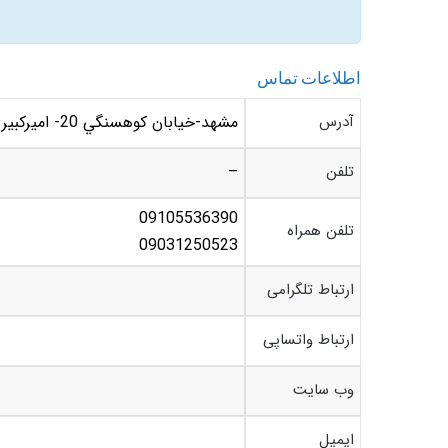
اطلاعات تماس
آدرس
مشهد-خيابان کوهسنگي 20- اميرکبير – بين اميرکبير 4 و 6-پلاک150 – زيبائي مارال
تلفن
–
09105536390
تلفن همراه
09031250523
ارتباط تلگرامی
ارتباط واتساپی
وب سایت
ایمیل