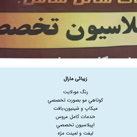
زیبائی مارال
رنگ مو،لايت
کوتاهي مو بصورت تخصصي
ميکاپ و شینیون،بافت
خدمات کامل عروس
اپيلاسيون تخصصي
ليفت و لمينت مژه