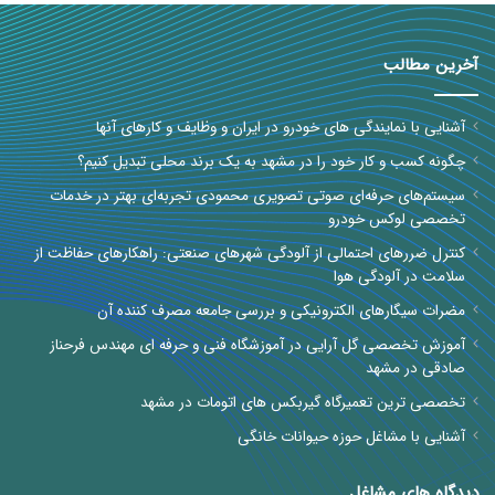
آخرین مطالب
آشنایی با نمایندگی های خودرو در ایران و وظایف و کارهای آنها
چگونه کسب و کار خود را در مشهد به یک برند محلی تبدیل کنیم؟
سیستم‌های حرفه‌ای صوتی تصویری محمودی تجربه‌ای بهتر در خدمات
تخصصی لوکس خودرو
کنترل ضررهای احتمالی از آلودگی شهرهای صنعتی: راهکارهای حفاظت از
سلامت در آلودگی هوا
مضرات سیگارهای الکترونیکی و بررسی جامعه مصرف کننده آن
آموزش تخصصی گل آرایی در آموزشگاه فنی و حرفه ای مهندس فرحناز
صادقی در مشهد
تخصصی ترین تعمیرگاه گیربکس های اتومات در مشهد
آشنایی با مشاغل حوزه حیوانات خانگی
دیدگاه های مشاغل