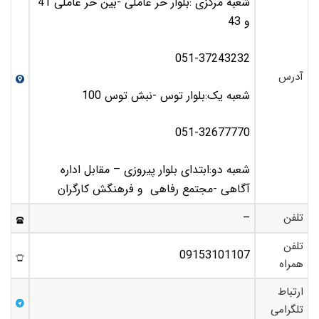
شعبه مرکزی :بلوار حر عاملی -بین حر عاملی 41
و 43
051-37243232
آدرس
شعبه یک:بلوار توس -نبش توس 100
051-32677770
شعبه دو:ابتدای بلوار پیروزی – مقابل اداره
آگاهی -مجتمع رفاهی و فرهنگش کارگران
تلفن
–
تلفن
09153101107
همراه
ارتباط
تلگرامی