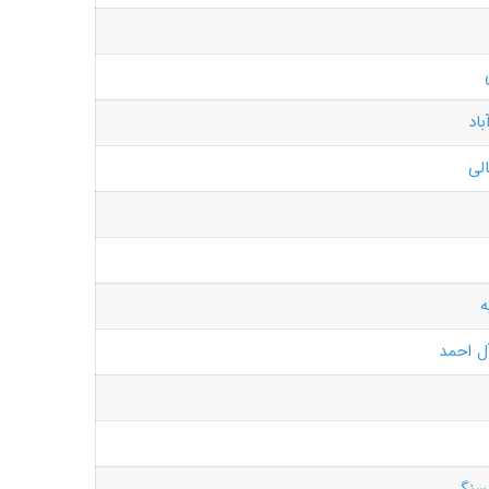
باد
لی
ه
آل احمد