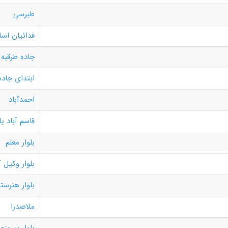
طبرسی
فدائیان اسل
جاده طرقبه
ابتدای جاده
احمدآباد
قاسم آباد بل
بلوار معلم
بلوار وکیل آ
بلوار هنرست
ملاصدرا