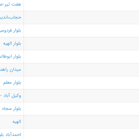
هفت تیر-ص
حجاب،اندی
بلوار فردوس
بلوار الهیه
بلوار ابوطال
میدان راهنم
بلوار معلم
وکیل آباد -
بلوار سجاد
الهیه
احمدآباد بلو