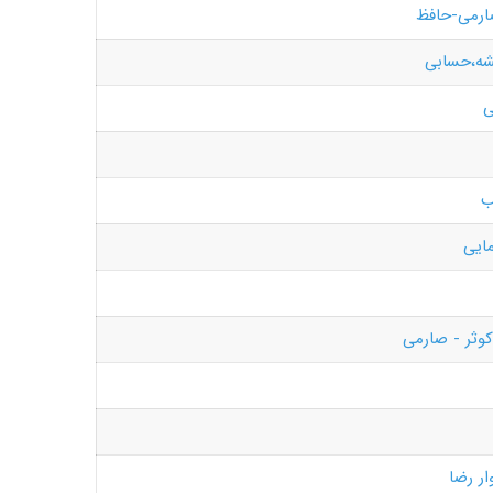
ارمی-حافظ
شه،حسابی
ی
ب
ایی
کوثر - صارمی
ار رضا