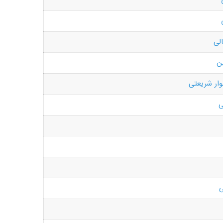
لی
ن
لوار شریعتی
ی
ی