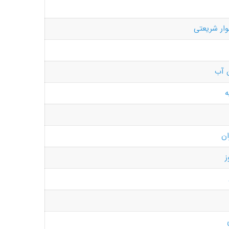
لوار شریعتی
ن آب
ه
ان
ز