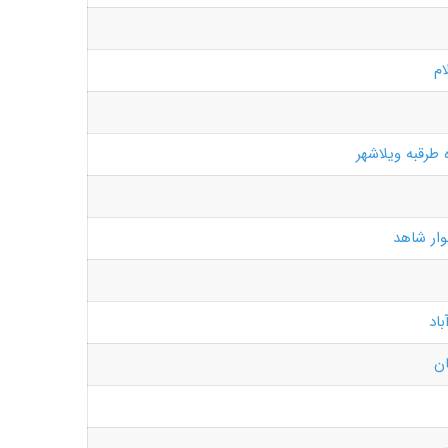
ام
 طرقبه ویلاشهر
وار شاهد
باد
ان