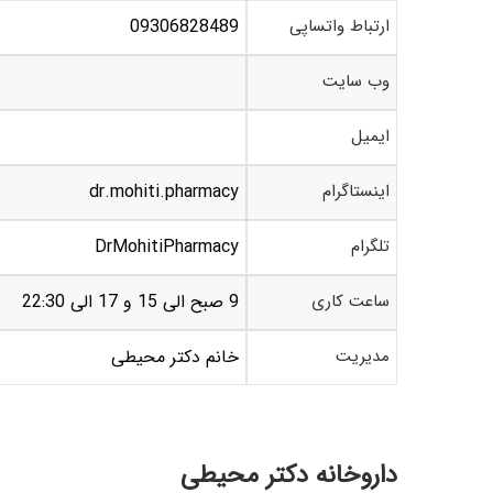
ارتباط واتساپی
09306828489
وب سایت
ایمیل
اینستاگرام
dr.mohiti.pharmacy
تلگرام
DrMohitiPharmacy
ساعت کاری
9 صبح الی 15 و 17 الی 22:30
مدیریت
خانم دکتر محیطی
داروخانه دکتر محیطی