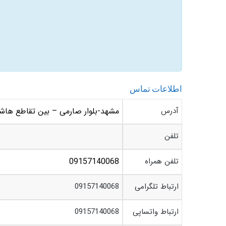
اطلاعات تماس
آدرس
مشهد-بلوار صارمی – بین تقاطع هاشمیه و صارمی 24 – 
تلفن
تلفن همراه
09157140068
ارتباط تلگرامی
09157140068
ارتباط واتساپی
09157140068