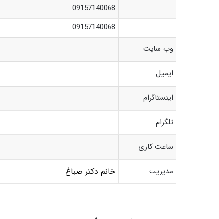
09157140068
09157140068
وب سایت
ایمیل
اینستاگرام
تلگرام
ساعت کاری
مدیریت
خانم دکتر صباغ