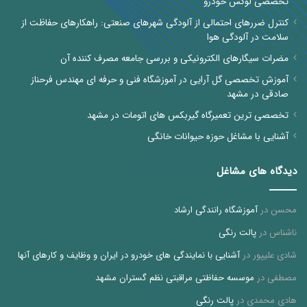
تخصصی لوکس خودرو
کنترل ضررهای احتمالی از آلودگی شهرهای صنعتی: راهکارهای حفاظت از
سلامت در آلودگی هوا
مضرات سیگارهای الکترونیکی و بررسی جامعه مصرف کننده آن
آموزش تخصصی گل آرایی در آموزشگاه فنی و حرفه ای مهندس فرحناز
صادقی در مشهد
تخصصی ترین تعمیرگاه گیربکس های اتومات در مشهد
آشنایی با مشاغل حوزه حیوانات خانگی
دیدگاه های مشاغل
محسن
در
آموزشگاه رانندگی ارشاد
ناشناس
در
پالت رنگی
شادی علیپور
در
آشنایی با نمایندگی های خودرو در ایران و وظایف و کارهای آنها
مصطفی
در
موسسه حفاظتی مراقبتی نظم گستران مشهد
هادی محمدی
در
پالت رنگی