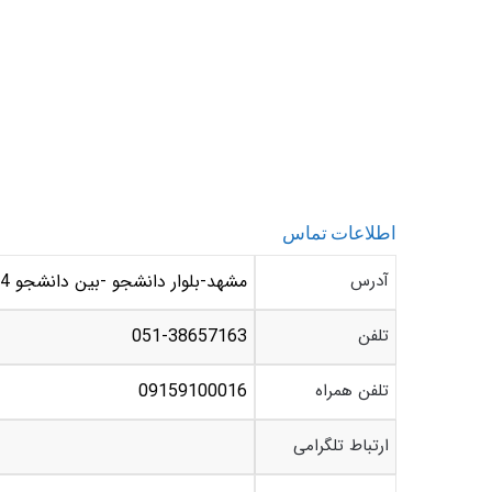
اطلاعات تماس
آدرس
مشهد-بلوار دانشجو -بین دانشجو 24 و 26 – خشکشویی رویال اکسپرس
تلفن
051-38657163
تلفن همراه
09159100016
ارتباط تلگرامی