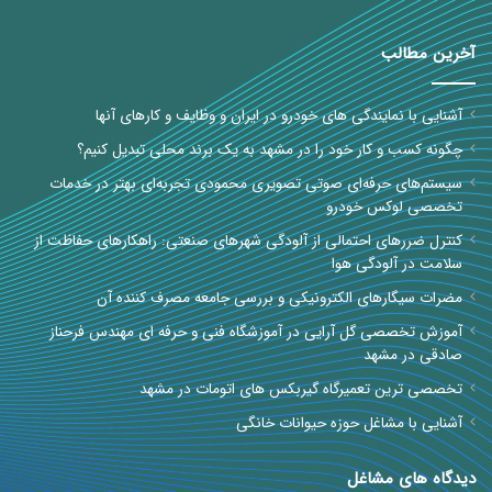
آخرین مطالب
آشنایی با نمایندگی های خودرو در ایران و وظایف و کارهای آنها
چگونه کسب و کار خود را در مشهد به یک برند محلی تبدیل کنیم؟
سیستم‌های حرفه‌ای صوتی تصویری محمودی تجربه‌ای بهتر در خدمات
تخصصی لوکس خودرو
کنترل ضررهای احتمالی از آلودگی شهرهای صنعتی: راهکارهای حفاظت از
سلامت در آلودگی هوا
مضرات سیگارهای الکترونیکی و بررسی جامعه مصرف کننده آن
آموزش تخصصی گل آرایی در آموزشگاه فنی و حرفه ای مهندس فرحناز
صادقی در مشهد
تخصصی ترین تعمیرگاه گیربکس های اتومات در مشهد
آشنایی با مشاغل حوزه حیوانات خانگی
دیدگاه های مشاغل