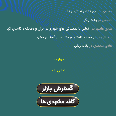
محسن
در
آموزشگاه رانندگی ارشاد
ناشناس
در
پالت رنگی
شادی علیپور
در
آشنایی با نمایندگی های خودرو در ایران و وظایف و کارهای آنها
مصطفی
در
موسسه حفاظتی مراقبتی نظم گستران مشهد
هادی محمدی
در
پالت رنگی
درباره ما
تماس با ما