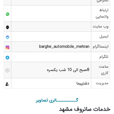
تلگرامی
ارتباط
واتساپی
وب سایت
ایمیل
اینستاگرام
barghe_automobile_mehran
تلگرام
ساعت
8صبح الی 10 شب یکسره
کاری
مدیریت
دشتپیما
گـــــــــــالری تصاویر
خدمات سانروف مشهد