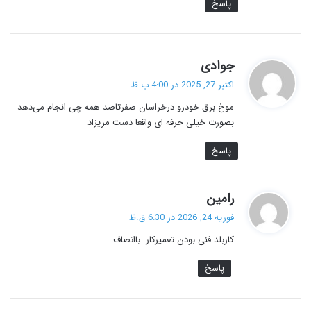
پاسخ
گ
جوادی
ف
اکتبر 27, 2025 در 4:00 ب.ظ
ت
موخ برق خودرو درخراسان صفرتاصد همه چی انجام می‌دهد
:
بصورت خیلی حرفه ای واقعا دست مریزاد‌
پاسخ
گ
رامین
ف
فوریه 24, 2026 در 6:30 ق.ظ
ت
کاربلد فنی بودن تعمیرکار..باانصاف
:
پاسخ