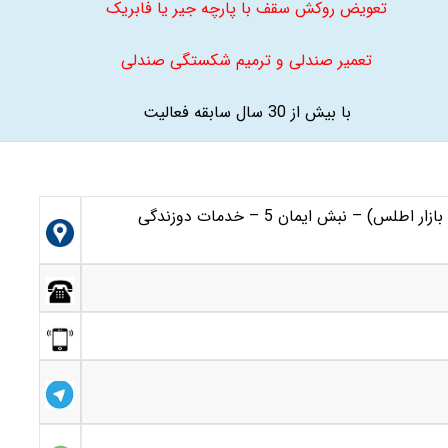
تعویض روکش سقف با پارچه جیر یا فابریک
تعمیر صندلی و ترمیم شکستگی صندلی
با بیش از 30 سال سابقه فعالیت
مشهد-بلوار کوشش – کوشش 39 (پشت بازار اطلس) – نبش ایمان 5 – خدمات دوزندگی