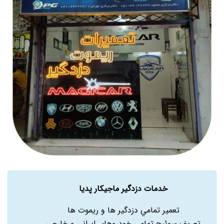
خدمات دزدگیر ماجیکار پدیا
تعمير تمامي دزدگير ها و ريموت ها
تعريف سوئيچ تمامي خودروهاي ايراني و خارجي