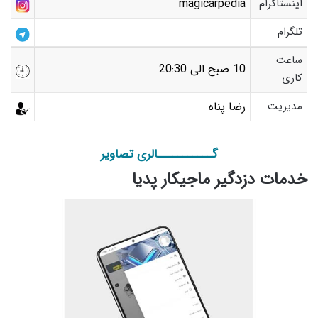
اینستاگرام
magicarpedia
تلگرام
ساعت
10 صبح الی 20:30
کاری
مدیریت
رضا پناه
گـــــــــــالری تصاویر
خدمات دزدگیر ماجیکار پدیا