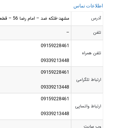
اطلاعات تماس
آدرس
مشهد-فلکه ضد – امام رضا 56 – قطعه پنجم – خدمات خودروئی هیوندا کیا حسین پور
تلفن
–
09159228461
تلفن همراه
09339213448
09159228461
ارتباط تلگرامی
09339213448
09159228461
ارتباط واتساپی
09339213448
وب سایت