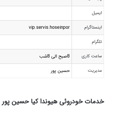
ایمیل
اینستاگرام
vip.servis.hoseinpor
تلگرام
ساعت کاری
8صبح الی 8شب
مدیریت
حسین پور
خدمات خودروئی هیوندا کیا حسین پور