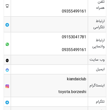
تلفن
همراه
09355499161
ارتباط
تلگرامی
09153041781
ارتباط
واتساپی
09355499161
وب سایت
ایمیل
kiandaiclub
اینستاگرام
toyota.borzeshi
تلگرام