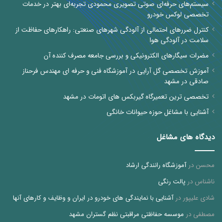
سیستم‌های حرفه‌ای صوتی تصویری محمودی تجربه‌ای بهتر در خدمات
تخصصی لوکس خودرو
کنترل ضررهای احتمالی از آلودگی شهرهای صنعتی: راهکارهای حفاظت از
سلامت در آلودگی هوا
مضرات سیگارهای الکترونیکی و بررسی جامعه مصرف کننده آن
آموزش تخصصی گل آرایی در آموزشگاه فنی و حرفه ای مهندس فرحناز
صادقی در مشهد
تخصصی ترین تعمیرگاه گیربکس های اتومات در مشهد
آشنایی با مشاغل حوزه حیوانات خانگی
دیدگاه های مشاغل
محسن
در
آموزشگاه رانندگی ارشاد
ناشناس
در
پالت رنگی
شادی علیپور
در
آشنایی با نمایندگی های خودرو در ایران و وظایف و کارهای آنها
مصطفی
در
موسسه حفاظتی مراقبتی نظم گستران مشهد