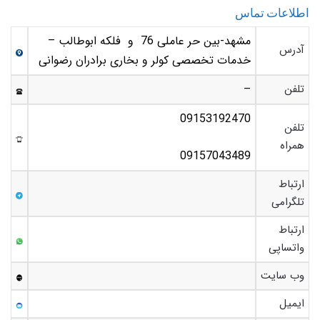
اطلاعات تماس
مشهد-بین حر عاملی 76 و فلکه ابوطالب –
آدرس
خدمات تخصصی کولر و بخاری برادران رضوانی
تلفن
–
09153192470
تلفن
همراه
09157043489
ارتباط
تلگرامی
ارتباط
واتساپی
وب سایت
ایمیل