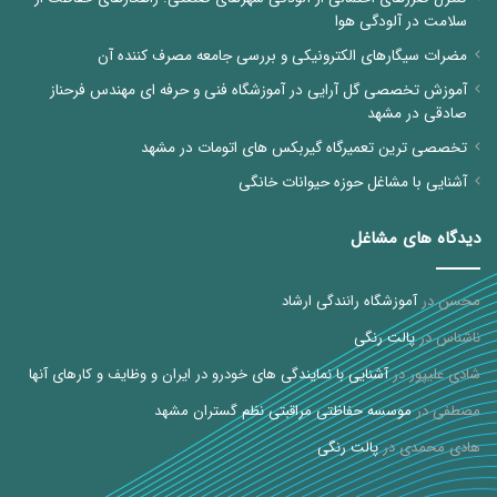
سلامت در آلودگی هوا
مضرات سیگارهای الکترونیکی و بررسی جامعه مصرف کننده آن
آموزش تخصصی گل آرایی در آموزشگاه فنی و حرفه ای مهندس فرحناز
صادقی در مشهد
تخصصی ترین تعمیرگاه گیربکس های اتومات در مشهد
آشنایی با مشاغل حوزه حیوانات خانگی
دیدگاه های مشاغل
محسن
در
آموزشگاه رانندگی ارشاد
ناشناس
در
پالت رنگی
شادی علیپور
در
آشنایی با نمایندگی های خودرو در ایران و وظایف و کارهای آنها
مصطفی
در
موسسه حفاظتی مراقبتی نظم گستران مشهد
هادی محمدی
در
پالت رنگی