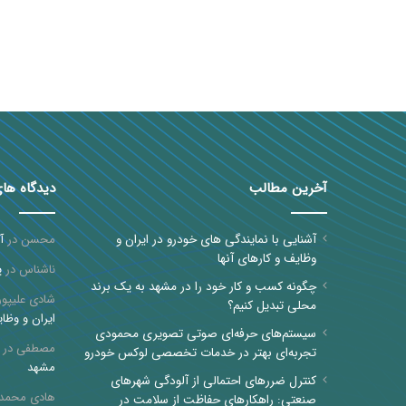
آخرین مطالب
دیدگاه ها
آشنایی با نمایندگی های خودرو در ایران و
محسن
در
آ
وظایف و کارهای آنها
ناشناس
در
پ
چگونه کسب و کار خود را در مشهد به یک برند
شادی علیپور
محلی تبدیل کنیم؟
ایران و وظای
سیستم‌های حرفه‌ای صوتی تصویری محمودی
مصطفی
در
تجربه‌ای بهتر در خدمات تخصصی لوکس خودرو
مشهد
کنترل ضررهای احتمالی از آلودگی شهرهای
هادی محمد
صنعتی: راهکارهای حفاظت از سلامت در