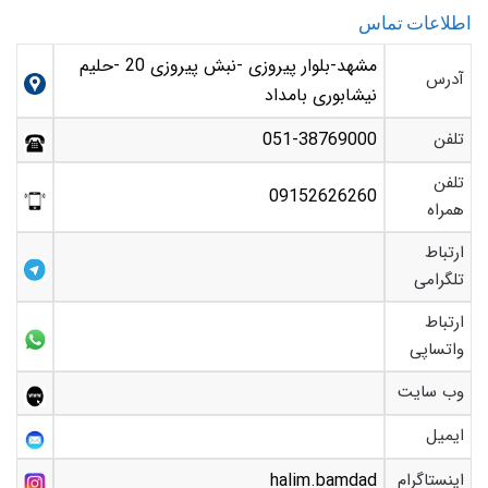
اطلاعات تماس
مشهد-بلوار پیروزی -نبش پیروزی 20 -حلیم
آدرس
نیشابوری بامداد
تلفن
051-38769000
تلفن
09152626260
همراه
ارتباط
تلگرامی
ارتباط
واتساپی
وب سایت
ایمیل
اینستاگرام
halim.bamdad