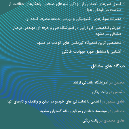
کنترل ضررهای احتمالی از آلودگی شهرهای صنعتی: راهکارهای حفاظت از
سلامت در آلودگی هوا
مضرات سیگارهای الکترونیکی و بررسی جامعه مصرف کننده آن
آموزش تخصصی گل آرایی در آموزشگاه فنی و حرفه ای مهندس فرحناز
صادقی در مشهد
تخصصی ترین تعمیرگاه گیربکس های اتومات در مشهد
آشنایی با مشاغل حوزه حیوانات خانگی
دیدگاه های مشاغل
محسن
در
آموزشگاه رانندگی ارشاد
ناشناس
در
پالت رنگی
شادی علیپور
در
آشنایی با نمایندگی های خودرو در ایران و وظایف و کارهای آنها
مصطفی
در
موسسه حفاظتی مراقبتی نظم گستران مشهد
هادی محمدی
در
پالت رنگی