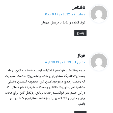
گ
ناشناس
ف
دسامبر 29, 2022 در 9:17 ب.ظ
ت
فوق العاده و لذیذ با پرسنل مهربان
:
پاسخ
گ
فرناز
ف
مارس 31, 2023 در 10:13 ق.ظ
ت
سلام ووقتبخیر،خواستم تشکرکنم ازحلیم خوشمزه تون درماه
:
رمضان۱۴۰۲دیگه مشتریتون شدم وتشکرویژه خدمت مدیریت
که زحمت زیادی دربوجودآمدن این مجموعه کشیدن وخیلی
منظمبه امورمدیریت داشتن وخسته نباشیدبه تمام کسانی که
دراین حلیم سرا توانستندزحمت زیادی روتقبل کنن برای پخت
چنین حلیمی.انشاالله روزبه روزشاهدموفقیتهای شماعزیزان
باشم.