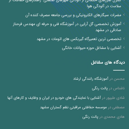
کنترل ضررهای احتمالی از آلودگی شهرهای صنعتی: راهکارهای حفاظت از
سلامت در آلودگی هوا
مضرات سیگارهای الکترونیکی و بررسی جامعه مصرف کننده آن
آموزش تخصصی گل آرایی در آموزشگاه فنی و حرفه ای مهندس فرحناز
صادقی در مشهد
تخصصی ترین تعمیرگاه گیربکس های اتومات در مشهد
آشنایی با مشاغل حوزه حیوانات خانگی
دیدگاه های مشاغل
محسن
در
آموزشگاه رانندگی ارشاد
ناشناس
در
پالت رنگی
شادی علیپور
در
آشنایی با نمایندگی های خودرو در ایران و وظایف و کارهای آنها
مصطفی
در
موسسه حفاظتی مراقبتی نظم گستران مشهد
هادی محمدی
در
پالت رنگی