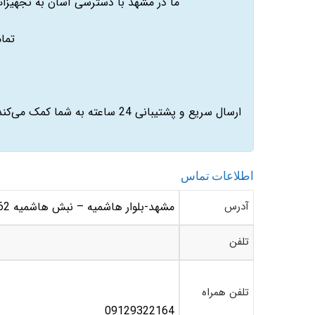
ما در مشهد با دسترسی آسان به تجهیزات
تما
ارسال سریع و پشتیبانی 24 ساعت
اطلاعات تماس
آدرس
مشهد-بلوار هاشمیه – نبش هاشمیه 62 – مرکز خرید کوه سر – طبقه دوم تجاری – واحد S12
تلفن
تلفن همراه
09129322164