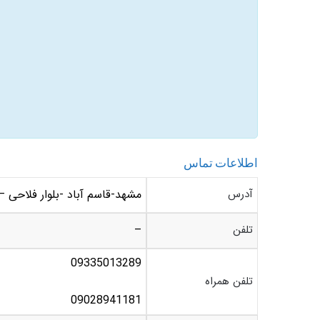
اطلاعات تماس
آدرس
مشهد-قاسم آباد -بلوار فلاحی – فلاحی 26 –
تلفن
–
09335013289
تلفن همراه
09028941181