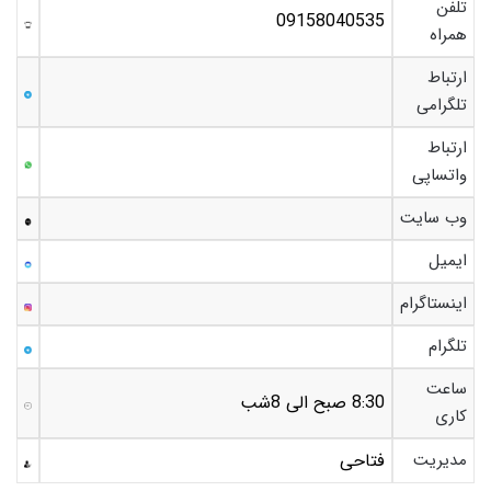
تلفن
09158040535
همراه
ارتباط
تلگرامی
ارتباط
واتساپی
وب سایت
ایمیل
اینستاگرام
تلگرام
ساعت
8:30 صبح الی 8شب
کاری
مدیریت
فتاحی