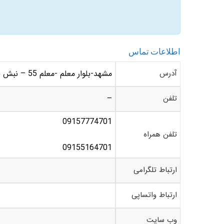
اطلاعات تماس
آدرس
مشهد-بلوار معلم -معلم 55 – نبش فخرایی 28 -تعمیرگاه اتومبیل روشنی
تلفن
–
09157774701
تلفن همراه
09155164701
ارتباط تلگرامی
ارتباط واتساپی
وب سایت