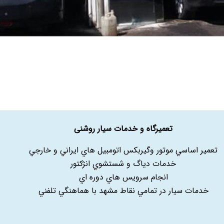
تعمیرگاه و خدمات سیار روشنی
تعمير اساسي موتور وگيربکس اتومبيل هاي ايراني و خارجي
خدمات دياگ و شستشوي انژکتور
انجام سرويس هاي دوره اي
خدمات سيار در تمامي نقاط مشهد با هماهنگي تلفني