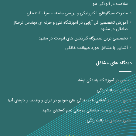
سلامت در آلودگی هوا
مضرات سیگارهای الکترونیکی و بررسی جامعه مصرف کننده آن
آموزش تخصصی گل آرایی در آموزشگاه فنی و حرفه ای مهندس فرحناز
صادقی در مشهد
تخصصی ترین تعمیرگاه گیربکس های اتومات در مشهد
آشنایی با مشاغل حوزه حیوانات خانگی
دیدگاه های مشاغل
محسن
در
آموزشگاه رانندگی ارشاد
ناشناس
در
پالت رنگی
شادی علیپور
در
آشنایی با نمایندگی های خودرو در ایران و وظایف و کارهای آنها
مصطفی
در
موسسه حفاظتی مراقبتی نظم گستران مشهد
هادی محمدی
در
پالت رنگی