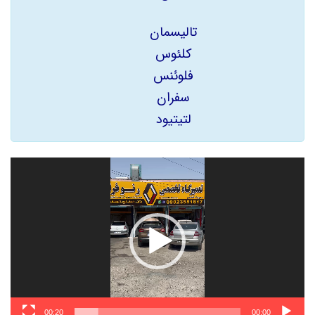
تالیسمان
کلئوس
فلوئنس
سفران
لتیتیود
نمایشگر
ویدیو
00:20
00:00