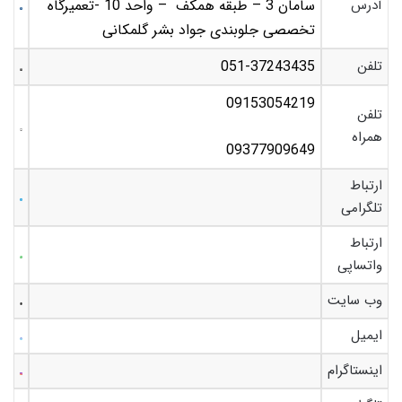
آدرس
سامان 3 – طبقه همکف – واحد 10 -تعمیرگاه
تخصصی جلوبندی جواد بشر گلمکانی
تلفن
051-37243435
09153054219
تلفن
همراه
09377909649
ارتباط
تلگرامی
ارتباط
واتساپی
وب سایت
ایمیل
اینستاگرام