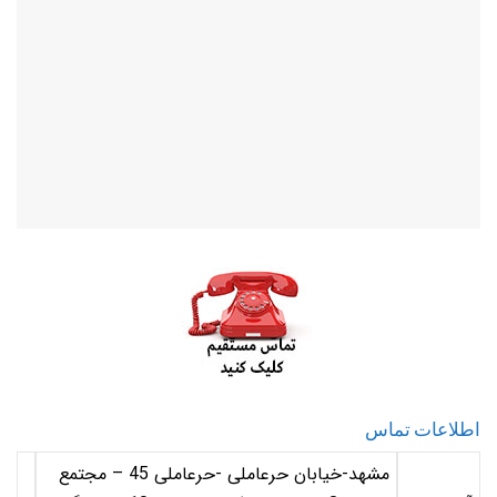
اطلاعات تماس
مشهد-خیابان حرعاملی -حرعاملی 45 – مجتمع