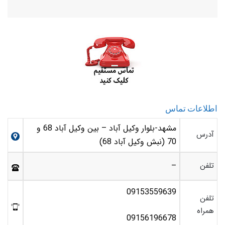
اطلاعات تماس
مشهد-بلوار وکیل آباد – بین وکیل آباد 68 و
آدرس
70 (نبش وکیل آباد 68)
تلفن
–
09153559639
تلفن
همراه
09156196678