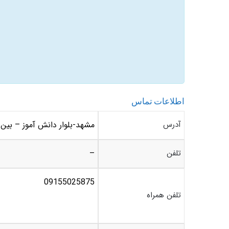
اطلاعات تماس
آدرس
مشهد-بلوار دانش آموز – بین دانش 
تلفن
–
09155025875
تلفن همراه