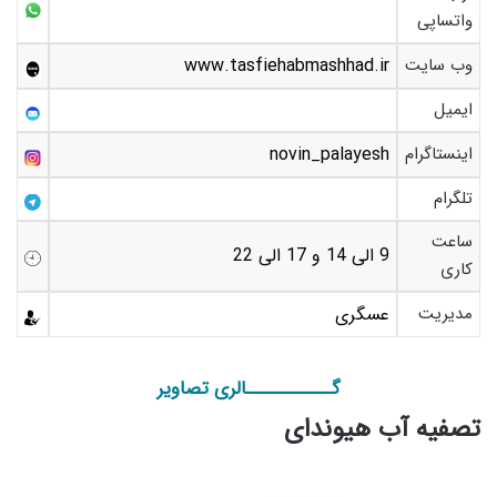
واتساپی
وب سایت
www.tasfiehabmashhad.ir
ایمیل
اینستاگرام
novin_palayesh
تلگرام
ساعت
9 الی 14 و 17 الی 22
کاری
مدیریت
عسگری
گـــــــــــالری تصاویر
تصفیه آب هیوندای