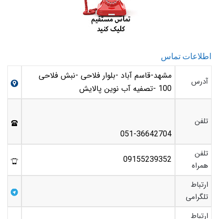
اطلاعات تماس
مشهد-قاسم آباد -بلوار فلاحی -نبش فلاحی
آدرس
100 -تصفیه آب نوین پالایش
تلفن
051-36642704
تلفن
09155239352
همراه
ارتباط
تلگرامی
ارتباط