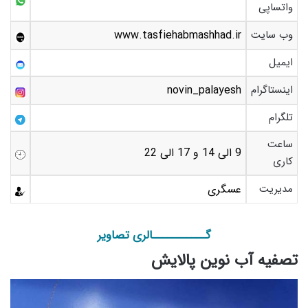
واتساپی
وب سایت
www.tasfiehabmashhad.ir
ایمیل
اینستاگرام
novin_palayesh
تلگرام
ساعت
9 الی 14 و 17 الی 22
کاری
مدیریت
عسگری
گـــــــــــالری تصاویر
تصفیه آب نوین پالایش