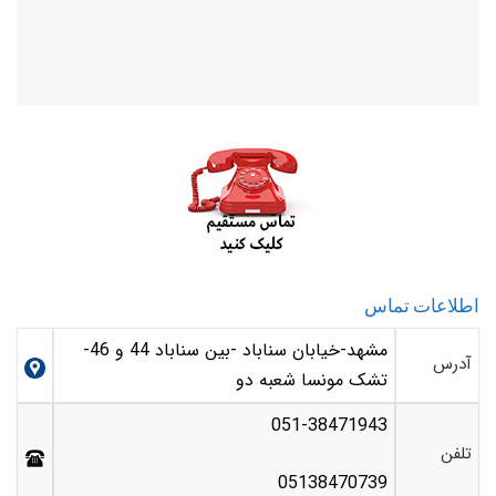
اطلاعات تماس
مشهد-خیابان سناباد -بین سناباد 44 و 46-
آدرس
تشک مونسا شعبه دو
051-38471943
تلفن
05138470739