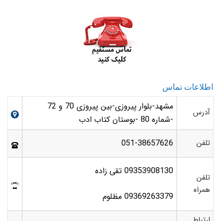
اطلاعات تماس
مشهد-بلوار پیروزی-بین پیروزی 70 و 72
آدرس
-شماره 80 -بوستان کتاب ادب
تلفن
051-38657626
09353908130 تقی زاده
تلفن
همراه
09369263379 مظلوم
ارتباط