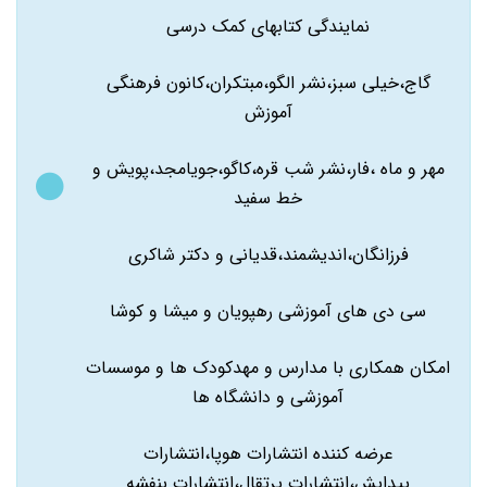
نمایندگی کتابهای کمک درسی
گاج،خیلی سبز،نشر الگو،مبتکران،کانون فرهنگی
آموزش
مهر و ماه ،فار،نشر شب قره،کاگو،جویامجد،پویش و
خط سفید
فرزانگان،اندیشمند،قدیانی و دکتر شاکری
سی دی های آموزشی رهپویان و میشا و کوشا
امکان همکاری با مدارس و مهدکودک ها و موسسات
آموزشی و دانشگاه ها
عرضه کننده انتشارات هوپا،انتشارات
پیدایش،انتشارات پرتقال،انتشارات بنفشه