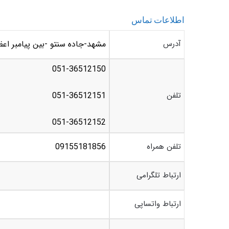
اطلاعات تماس
آدرس
مشهد-جاده سنتو -بین پیامبر اعظم 75 و 77 -بلبرینگ م
051-36512150
تلفن
051-36512151
051-36512152
تلفن همراه
09155181856
ارتباط تلگرامی
ارتباط واتساپی