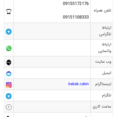
09155172176
تلفن همراه
09151108333
ارتباط
تلگرامی
ارتباط
واتساپی
وب سایت
ایمیل
اینستاگرام
babak.cabin
تلگرام
ساعت کاری