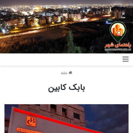
خانه
بابک کابین