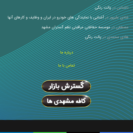
ناشناس
در
پالت رنگی
شادی علیپور
در
آشنایی با نمایندگی های خودرو در ایران و وظایف و کارهای آنها
مصطفی
در
موسسه حفاظتی مراقبتی نظم گستران مشهد
هادی محمدی
در
پالت رنگی
درباره ما
تماس با ما