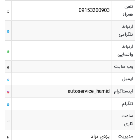
تلفن
09153200903
همراه
ارتباط
تلگرامی
ارتباط
واتساپی
وب سایت
ایمیل
اینستاگرام
autoservice_hamid
تلگرام
ساعت
کاری
مدیریت
یزدی نژاد