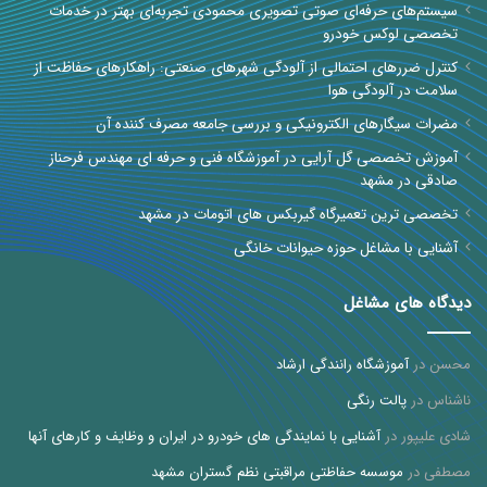
سیستم‌های حرفه‌ای صوتی تصویری محمودی تجربه‌ای بهتر در خدمات
تخصصی لوکس خودرو
کنترل ضررهای احتمالی از آلودگی شهرهای صنعتی: راهکارهای حفاظت از
سلامت در آلودگی هوا
مضرات سیگارهای الکترونیکی و بررسی جامعه مصرف کننده آن
آموزش تخصصی گل آرایی در آموزشگاه فنی و حرفه ای مهندس فرحناز
صادقی در مشهد
تخصصی ترین تعمیرگاه گیربکس های اتومات در مشهد
آشنایی با مشاغل حوزه حیوانات خانگی
دیدگاه های مشاغل
محسن
در
آموزشگاه رانندگی ارشاد
ناشناس
در
پالت رنگی
شادی علیپور
در
آشنایی با نمایندگی های خودرو در ایران و وظایف و کارهای آنها
مصطفی
در
موسسه حفاظتی مراقبتی نظم گستران مشهد