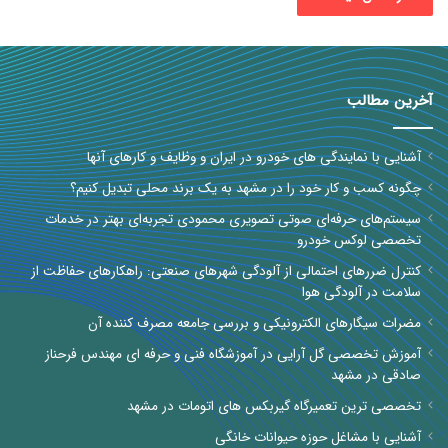
آخرین مطالب
آشنایی با نمایندگی های خودرو در ایران و وظایف و کارهای آنها
چگونه کسب و کار خود را در مشهد به یک برند محلی تبدیل کنیم؟
سیستم‌های حرفه‌ای صوتی تصویری محمودی تجربه‌ای بهتر در خدمات
تخصصی لوکس خودرو
کنترل ضررهای احتمالی از آلودگی شهرهای صنعتی: راهکارهای حفاظت از
سلامت در آلودگی هوا
مضرات سیگارهای الکترونیکی و بررسی جامعه مصرف کننده آن
آموزش تخصصی گل آرایی در آموزشگاه فنی و حرفه ای مهندس فرحناز
صادقی در مشهد
تخصصی ترین تعمیرگاه گیربکس های اتومات در مشهد
آشنایی با مشاغل حوزه حیوانات خانگی