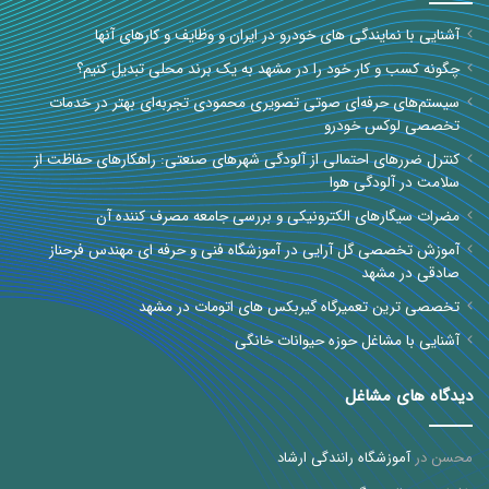
آشنایی با نمایندگی های خودرو در ایران و وظایف و کارهای آنها
چگونه کسب و کار خود را در مشهد به یک برند محلی تبدیل کنیم؟
سیستم‌های حرفه‌ای صوتی تصویری محمودی تجربه‌ای بهتر در خدمات
تخصصی لوکس خودرو
کنترل ضررهای احتمالی از آلودگی شهرهای صنعتی: راهکارهای حفاظت از
سلامت در آلودگی هوا
مضرات سیگارهای الکترونیکی و بررسی جامعه مصرف کننده آن
آموزش تخصصی گل آرایی در آموزشگاه فنی و حرفه ای مهندس فرحناز
صادقی در مشهد
تخصصی ترین تعمیرگاه گیربکس های اتومات در مشهد
آشنایی با مشاغل حوزه حیوانات خانگی
دیدگاه های مشاغل
محسن
در
آموزشگاه رانندگی ارشاد