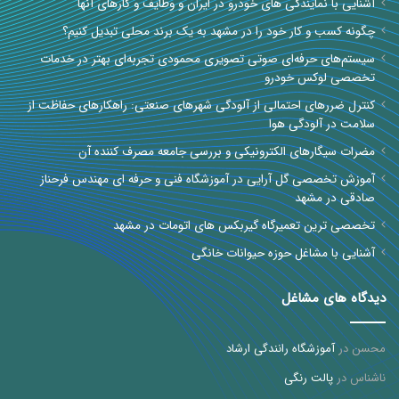
آشنایی با نمایندگی های خودرو در ایران و وظایف و کارهای آنها
چگونه کسب و کار خود را در مشهد به یک برند محلی تبدیل کنیم؟
سیستم‌های حرفه‌ای صوتی تصویری محمودی تجربه‌ای بهتر در خدمات
تخصصی لوکس خودرو
کنترل ضررهای احتمالی از آلودگی شهرهای صنعتی: راهکارهای حفاظت از
سلامت در آلودگی هوا
مضرات سیگارهای الکترونیکی و بررسی جامعه مصرف کننده آن
آموزش تخصصی گل آرایی در آموزشگاه فنی و حرفه ای مهندس فرحناز
صادقی در مشهد
تخصصی ترین تعمیرگاه گیربکس های اتومات در مشهد
آشنایی با مشاغل حوزه حیوانات خانگی
دیدگاه های مشاغل
محسن
در
آموزشگاه رانندگی ارشاد
ناشناس
در
پالت رنگی