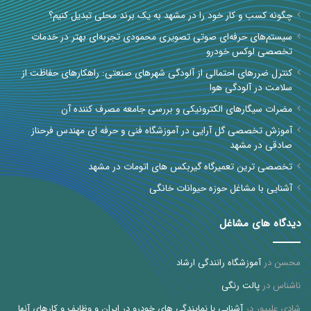
چگونه کسب و کار خود را در مشهد به یک برند محلی تبدیل کنیم؟
سیستم‌های حرفه‌ای صوتی تصویری محمودی تجربه‌ای بهتر در خدمات
تخصصی لوکس خودرو
کنترل ضررهای احتمالی از آلودگی شهرهای صنعتی: راهکارهای حفاظت از
سلامت در آلودگی هوا
مضرات سیگارهای الکترونیکی و بررسی جامعه مصرف کننده آن
آموزش تخصصی گل آرایی در آموزشگاه فنی و حرفه ای مهندس فرحناز
صادقی در مشهد
تخصصی ترین تعمیرگاه گیربکس های اتومات در مشهد
آشنایی با مشاغل حوزه حیوانات خانگی
دیدگاه های مشاغل
محسن
در
آموزشگاه رانندگی ارشاد
ناشناس
در
پالت رنگی
شادی علیپور
در
آشنایی با نمایندگی های خودرو در ایران و وظایف و کارهای آنها