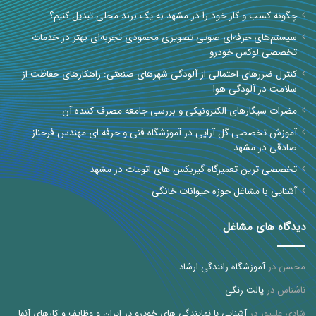
چگونه کسب و کار خود را در مشهد به یک برند محلی تبدیل کنیم؟
سیستم‌های حرفه‌ای صوتی تصویری محمودی تجربه‌ای بهتر در خدمات
تخصصی لوکس خودرو
کنترل ضررهای احتمالی از آلودگی شهرهای صنعتی: راهکارهای حفاظت از
سلامت در آلودگی هوا
مضرات سیگارهای الکترونیکی و بررسی جامعه مصرف کننده آن
آموزش تخصصی گل آرایی در آموزشگاه فنی و حرفه ای مهندس فرحناز
صادقی در مشهد
تخصصی ترین تعمیرگاه گیربکس های اتومات در مشهد
آشنایی با مشاغل حوزه حیوانات خانگی
دیدگاه های مشاغل
محسن
در
آموزشگاه رانندگی ارشاد
ناشناس
در
پالت رنگی
شادی علیپور
در
آشنایی با نمایندگی های خودرو در ایران و وظایف و کارهای آنها