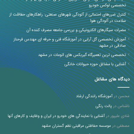
تخصصی لوکس خودرو
کنترل ضررهای احتمالی از آلودگی شهرهای صنعتی: راهکارهای حفاظت از
سلامت در آلودگی هوا
مضرات سیگارهای الکترونیکی و بررسی جامعه مصرف کننده آن
آموزش تخصصی گل آرایی در آموزشگاه فنی و حرفه ای مهندس فرحناز
صادقی در مشهد
تخصصی ترین تعمیرگاه گیربکس های اتومات در مشهد
آشنایی با مشاغل حوزه حیوانات خانگی
دیدگاه های مشاغل
محسن
در
آموزشگاه رانندگی ارشاد
ناشناس
در
پالت رنگی
شادی علیپور
در
آشنایی با نمایندگی های خودرو در ایران و وظایف و کارهای آنها
مصطفی
در
موسسه حفاظتی مراقبتی نظم گستران مشهد