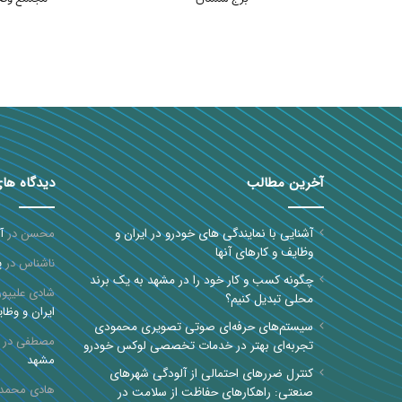
آخرین مطالب
دیدگاه ها
آشنایی با نمایندگی های خودرو در ایران و
محسن
در
آ
وظایف و کارهای آنها
ناشناس
در
پ
چگونه کسب و کار خود را در مشهد به یک برند
شادی علیپور
محلی تبدیل کنیم؟
ایران و وظای
سیستم‌های حرفه‌ای صوتی تصویری محمودی
مصطفی
در
تجربه‌ای بهتر در خدمات تخصصی لوکس خودرو
مشهد
کنترل ضررهای احتمالی از آلودگی شهرهای
هادی محمد
صنعتی: راهکارهای حفاظت از سلامت در