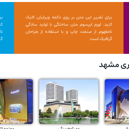
برای تغییر این متن بر روی دکمه ویرایش کلیک
بر
کنید. لورم ایپسوم متن ساختگی با تولید سادگی
کن
نامفهوم از صنعت چاپ و با استفاده از طراحان
نا
گرافیک است.
گر
اری مشهد
ال
مهر کوهسنگی
مجتمع اک