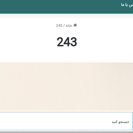
 با ما
خانه
/
243
243