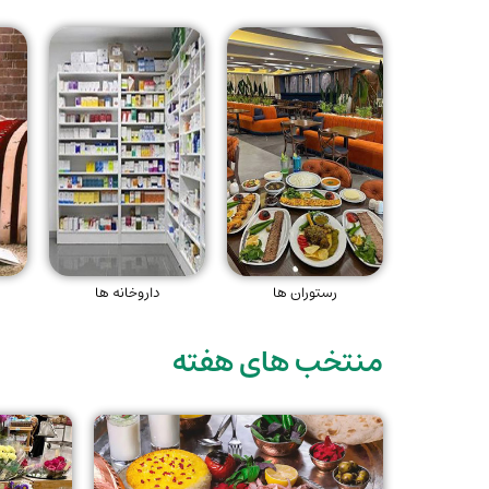
رستوران ها
داروخانه ها
منتخب های هفته