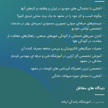
آشنایی با نمایندگی های خودرو در ایران و وظایف و کارهای آنها
چگونه کسب و کار خود را در مشهد به یک برند محلی تبدیل کنیم؟
سیستم‌های حرفه‌ای صوتی تصویری محمودی تجربه‌ای بهتر در خدمات
تخصصی لوکس خودرو
کنترل ضررهای احتمالی از آلودگی شهرهای صنعتی: راهکارهای حفاظت از
سلامت در آلودگی هوا
مضرات سیگارهای الکترونیکی و بررسی جامعه مصرف کننده آن
آموزش تخصصی گل آرایی در آموزشگاه فنی و حرفه ای مهندس فرحناز
صادقی در مشهد
تخصصی ترین تعمیرگاه گیربکس های اتومات در مشهد
آشنایی با مشاغل حوزه حیوانات خانگی
دیدگاه های مشاغل
محسن
در
آموزشگاه رانندگی ارشاد