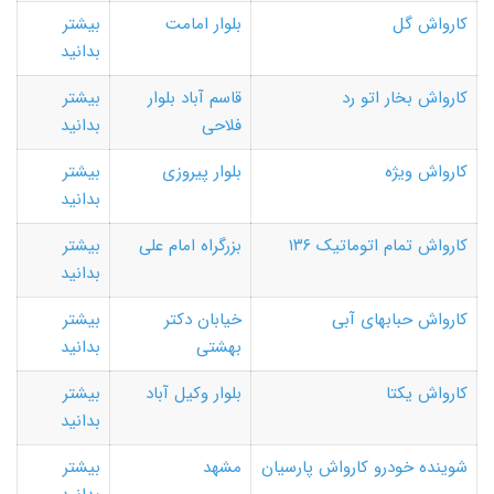
کارواش گل
بلوار امامت
بیشتر
بدانید
کارواش بخار اتو رد
قاسم آباد بلوار
بیشتر
فلاحی
بدانید
کارواش ویژه
بلوار پیروزی
بیشتر
بدانید
کارواش تمام اتوماتیک ۱۳۶
بزرگراه امام علی
بیشتر
بدانید
کارواش حبابهای آبی
خیابان دکتر
بیشتر
بهشتی
بدانید
کارواش یکتا
بلوار وکیل آباد
بیشتر
بدانید
شوینده خودرو کارواش پارسیان
مشهد
بیشتر