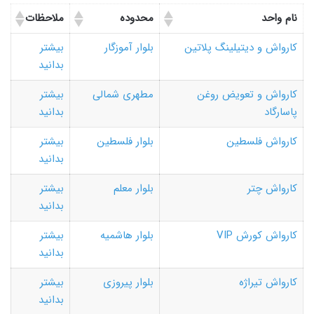
نام واحد
محدوده
ملاحظات
کارواش و دیتیلینگ پلاتین
بلوار آموزگار
بیشتر
بدانید
کارواش و تعویض روغن
مطهری شمالی
بیشتر
پاسارگاد
بدانید
کارواش فلسطین
بلوار فلسطین
بیشتر
بدانید
کارواش چتر
بلوار معلم
بیشتر
بدانید
کارواش کورش VIP
بلوار هاشمیه
بیشتر
بدانید
کارواش تیراژه
بلوار پیروزی
بیشتر
بدانید