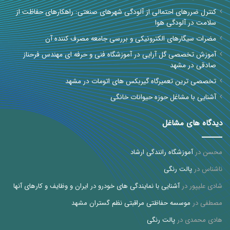
کنترل ضررهای احتمالی از آلودگی شهرهای صنعتی: راهکارهای حفاظت از
سلامت در آلودگی هوا
مضرات سیگارهای الکترونیکی و بررسی جامعه مصرف کننده آن
آموزش تخصصی گل آرایی در آموزشگاه فنی و حرفه ای مهندس فرحناز
صادقی در مشهد
تخصصی ترین تعمیرگاه گیربکس های اتومات در مشهد
آشنایی با مشاغل حوزه حیوانات خانگی
دیدگاه های مشاغل
محسن
در
آموزشگاه رانندگی ارشاد
ناشناس
در
پالت رنگی
شادی علیپور
در
آشنایی با نمایندگی های خودرو در ایران و وظایف و کارهای آنها
مصطفی
در
موسسه حفاظتی مراقبتی نظم گستران مشهد
هادی محمدی
در
پالت رنگی