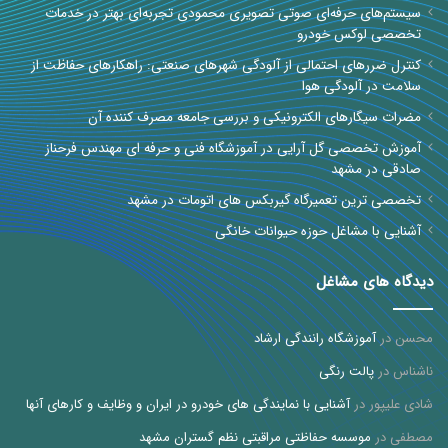
سیستم‌های حرفه‌ای صوتی تصویری محمودی تجربه‌ای بهتر در خدمات
تخصصی لوکس خودرو
کنترل ضررهای احتمالی از آلودگی شهرهای صنعتی: راهکارهای حفاظت از
سلامت در آلودگی هوا
مضرات سیگارهای الکترونیکی و بررسی جامعه مصرف کننده آن
آموزش تخصصی گل آرایی در آموزشگاه فنی و حرفه ای مهندس فرحناز
صادقی در مشهد
تخصصی ترین تعمیرگاه گیربکس های اتومات در مشهد
آشنایی با مشاغل حوزه حیوانات خانگی
دیدگاه های مشاغل
محسن
در
آموزشگاه رانندگی ارشاد
ناشناس
در
پالت رنگی
شادی علیپور
در
آشنایی با نمایندگی های خودرو در ایران و وظایف و کارهای آنها
مصطفی
در
موسسه حفاظتی مراقبتی نظم گستران مشهد