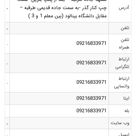
آدرس
چپ کنار گذر -به سمت جاده قدیمی طرقبه –
مقابل دانشگاه بینالود (بین معلم 1 و 3 )
تلفن
تلفن
09216833971
همراه
ارتباط
09216833971
تلگرامی
ارتباط
09216833971
واتساپی
ایتا
09216833971
بله
09216833971
وب سایت
ایمیل