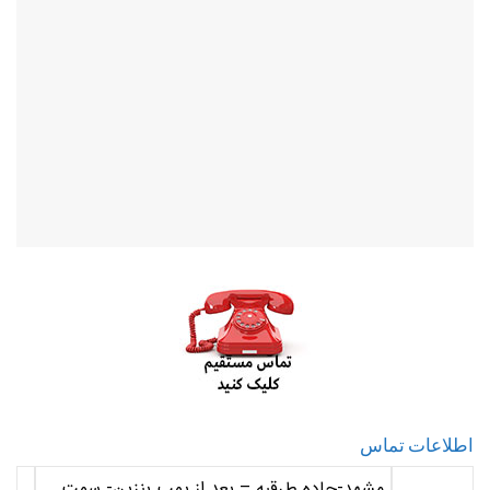
اطلاعات تماس
مشهد-جاده طرقبه – بعد از پمپ بنزین- سمت